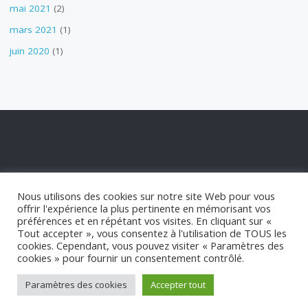
mai 2021
(2)
mars 2021
(1)
juin 2020
(1)
POLITIQUE DE CONFIDENTIALITÉ
Nous utilisons des cookies sur notre site Web pour vous
POLITIQUE DE COOKIES
offrir l'expérience la plus pertinente en mémorisant vos
STATUT APPM
préférences et en répétant vos visites. En cliquant sur «
Tout accepter », vous consentez à l'utilisation de TOUS les
cookies. Cependant, vous pouvez visiter « Paramètres des
©2021 appm-marseillan.com
cookies » pour fournir un consentement contrôlé.
Paramètres des cookies
Accepter tout