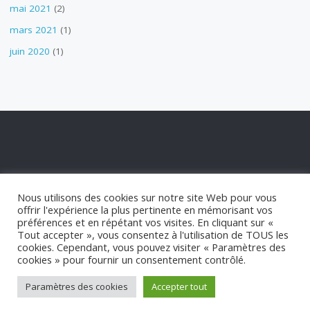
mai 2021
(2)
mars 2021
(1)
juin 2020
(1)
POLITIQUE DE CONFIDENTIALITÉ
Nous utilisons des cookies sur notre site Web pour vous
POLITIQUE DE COOKIES
offrir l'expérience la plus pertinente en mémorisant vos
STATUT APPM
préférences et en répétant vos visites. En cliquant sur «
Tout accepter », vous consentez à l'utilisation de TOUS les
cookies. Cependant, vous pouvez visiter « Paramètres des
©2021 appm-marseillan.com
cookies » pour fournir un consentement contrôlé.
Paramètres des cookies
Accepter tout