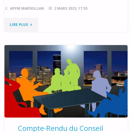
APPM MARSEILLAN
2 MARS 2023, 17:55
"COMPTE-
LIRE PLUS
RENDU
DE
L’AG
DE
L’APPM
DU
25/02/2023"
Compte-Rendu du Conseil