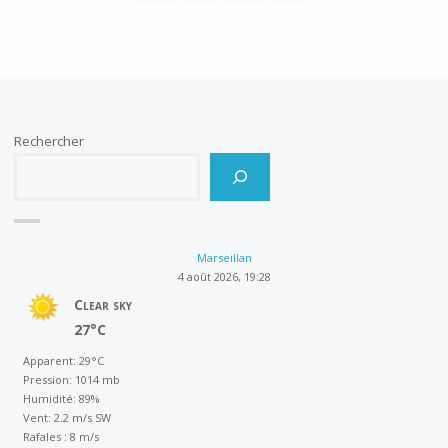
Pagination
MARSEILLAN"
des
publications
Rechercher
Marseillan
4 août 2026, 19:28
Clear sky
27°C
Apparent: 29°C
Pression: 1014 mb
Humidité: 89%
Vent: 2.2 m/s SW
Rafales : 8 m/s