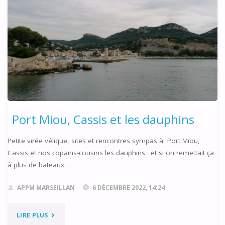
GÉNÉRALE
2023"
Port Miou, Cassis et les dauphins
Petite virée vélique, sites et rencontres sympas à Port Miou,
Cassis et nos copains-cousins les dauphins : et si on remettait ça
à plus de bateaux …
APPM MARSEILLAN
6 DÉCEMBRE 2022, 14:24
"PORT
LIRE PLUS