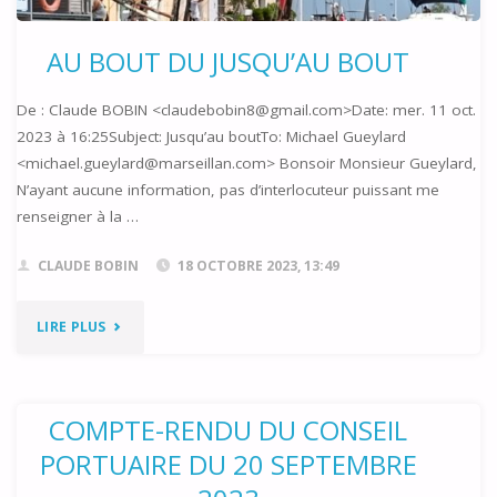
AU BOUT DU JUSQU’AU BOUT
De : Claude BOBIN <claudebobin8@gmail.com>Date: mer. 11 oct.
2023 à 16:25Subject: Jusqu’au boutTo: Michael Gueylard
<michael.gueylard@marseillan.com> Bonsoir Monsieur Gueylard,
N’ayant aucune information, pas d’interlocuteur puissant me
renseigner à la …
CLAUDE BOBIN
18 OCTOBRE 2023, 13:49
"AU
LIRE PLUS
BOUT
DU
COMPTE-RENDU DU CONSEIL
PORTUAIRE DU 20 SEPTEMBRE
JUSQU’AU