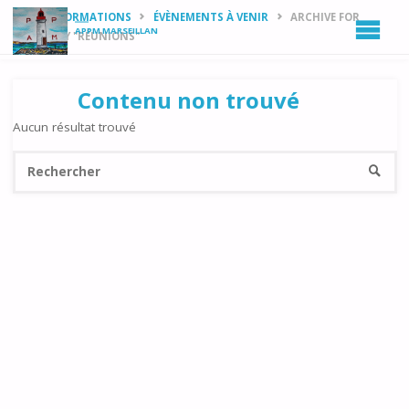
HOME
INFORMATIONS
ÉVÈNEMENTS À VENIR
ARCHIVE FOR
APPM MARSEILLAN
CATEGORY "RÉUNIONS"
Contenu non trouvé
Aucun résultat trouvé
Re
RECHE