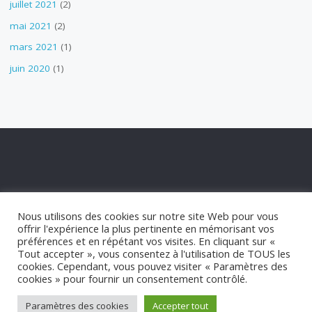
juillet 2021
(2)
mai 2021
(2)
mars 2021
(1)
juin 2020
(1)
POLITIQUE DE CONFIDENTIALITÉ
Nous utilisons des cookies sur notre site Web pour vous
POLITIQUE DE COOKIES
offrir l'expérience la plus pertinente en mémorisant vos
STATUT APPM
préférences et en répétant vos visites. En cliquant sur «
Tout accepter », vous consentez à l'utilisation de TOUS les
cookies. Cependant, vous pouvez visiter « Paramètres des
©2021 appm-marseillan.com
cookies » pour fournir un consentement contrôlé.
Paramètres des cookies
Accepter tout