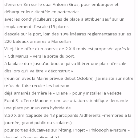
d’environ 8m sur le quai Antonin Gros, pour embarquer et
débarquer leur clientèle en partenariat
avec les conchyliculteurs : pas de place à attribuer sauf sur un
emplacement d’escale (15 places
d’escale sur le port, loin des 10% linéaires règlementaires sur les
220 bateaux amarrés à Marseillan
Ville). Une offre d’un contrat de 2 X 6 mois est proposée après le
« Cdt Marius » vers la sortie du port,
à la place du « Jusqu’au bout » qui va libérer une place d’escale
dès lors qu’il va être « déconstruit »
(réunion avec la Mairie prévue début Octobre). J’ai insisté sur notre
refus de faire reculer les bateaux
déjà amarrés derrière le « Diane » pour y installer la vedette.
Point 3- « Terre Marine », une association scientifique demande
une place pour un cata hybride de
8,30 X 3m (capacité de 13 participants /adhérents –membres à la
journée, grand public ou scolaires)
pour sorties éducatives sur l’étang. Projet « Philosophie-Nature »
destiné à l’observation et à la