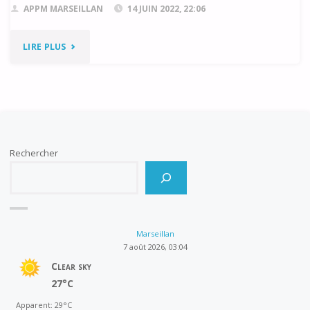
APPM MARSEILLAN
14 JUIN 2022, 22:06
"COMPTE-
LIRE PLUS
RENDU
DU
CONSEIL
Rechercher
PORTUAIRE
DU
14/06/22"
Marseillan
7 août 2026, 03:04
Clear sky
27°C
Apparent: 29°C