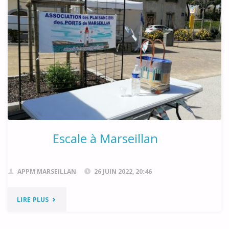
PLAGE"
Escale à Marseillan
APPM MARSEILLAN
26 JUIN 2022, 20:46
"ESCALE
LIRE PLUS
À