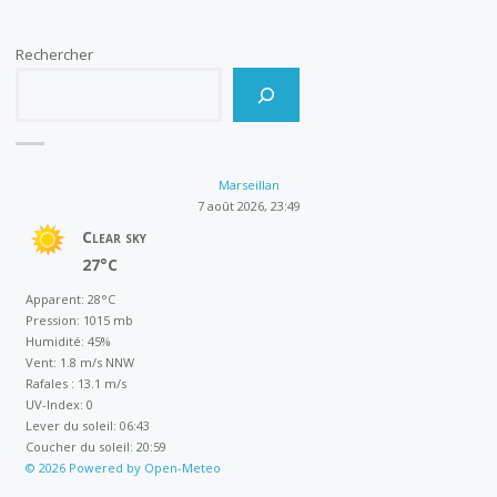
CONSEIL
Rechercher
PORTUAIRE
DU
15/11/2021"
Marseillan
7 août 2026, 23:49
Clear sky
27°C
Apparent: 28°C
Pression: 1015 mb
Humidité: 45%
Vent: 1.8 m/s NNW
Rafales : 13.1 m/s
UV-Index: 0
Lever du soleil: 06:43
Coucher du soleil: 20:59
© 2026 Powered by Open-Meteo