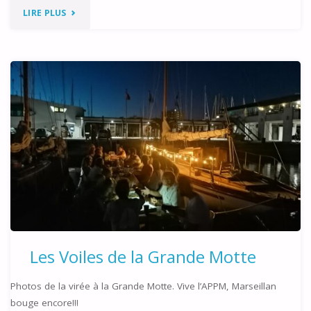
"BRASUCADE
LIRE PLUS
DU
23
JUILLET
2022"
Les Voiles de la Grande Motte
Photos de la virée à la Grande Motte. Vive l’APPM, Marseillan
bouge encore!!!