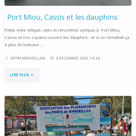
Port Miou, Cassis et les dauphins
Petite virée vélique, sites et rencontres sympas à Port Miou,
Cassis et nos copains-cousins les dauphins : et si on remettait ça
à plus de bateaux …
APPM MARSEILLAN
6 DÉCEMBRE 2022, 14:24
"PORT
LIRE PLUS
MIOU,
CASSIS
ET
LES
DAUPHINS"