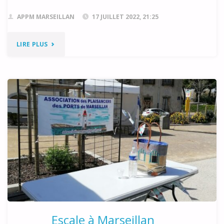
APPM MARSEILLAN
17 JUILLET 2022, 21:25
"LES
LIRE PLUS
VOILES
DE
LA
GRANDE
MOTTE"
Escale à Marseillan